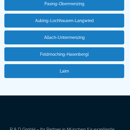
Pasing-Obermenzing
Aubing-Lochhausen-Langwied
Allach-Untermenzing
Feldmoching-Hasenbergl
Laim
R & D GmbH – Ihr Partner in München für exzellente