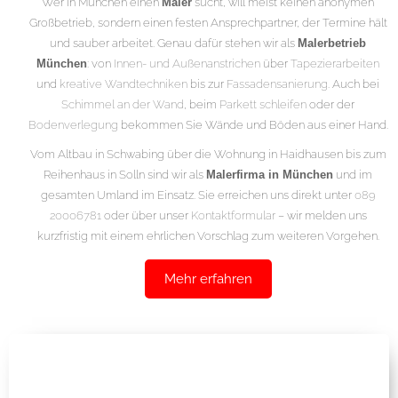
Wer in München einen
Maler
sucht, will meist keinen anonymen
Großbetrieb, sondern einen festen Ansprechpartner, der Termine hält
und sauber arbeitet. Genau dafür stehen wir als
Malerbetrieb
München
: von
Innen- und Außenanstrichen
über
Tapezierarbeiten
und
kreative Wandtechniken
bis zur
Fassadensanierung
. Auch bei
Schimmel an der Wand
, beim
Parkett schleifen
oder der
Bodenverlegung
bekommen Sie Wände und Böden aus einer Hand.
Vom Altbau in Schwabing über die Wohnung in Haidhausen bis zum
Reihenhaus in Solln sind wir als
Malerfirma in München
und im
gesamten Umland im Einsatz. Sie erreichen uns direkt unter
089
20006781
oder über unser
Kontaktformular
– wir melden uns
kurzfristig mit einem ehrlichen Vorschlag zum weiteren Vorgehen.
Mehr erfahren