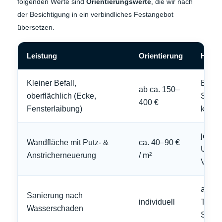
folgenden Werte sind
Orientierungswerte
, die wir nach
der Besichtigung in ein verbindliches Festangebot
übersetzen.
Leistung
Orientierung
Hinwe
Kleiner Befall,
Entfe
ab ca. 150–
oberflächlich (Ecke,
Spezia
400 €
Fensterlaibung)
klein
je na
Wandfläche mit Putz- &
ca. 40–90 €
Unter
Anstricherneuerung
/ m²
Vorar
abhän
Sanierung nach
individuell
Trock
Wasserschaden
Scha