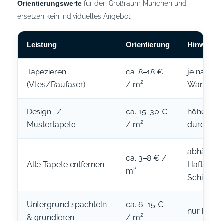
Orientierungswerte
für den Großraum München und
ersetzen kein individuelles Angebot.
Leistung
Orientierung
Hinweis
Tapezieren
ca. 8–18 €
je nach 
(Vlies/Raufaser)
/ m²
Wandzus
Design- /
ca. 15–30 €
höherer
Mustertapete
/ m²
durch Ra
abhängig
ca. 3–8 € /
Alte Tapete entfernen
Haftung 
m²
Schichte
Untergrund spachteln
ca. 6–15 €
nur bei B
& grundieren
/ m²