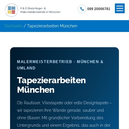
089 20006781
Startseite
/
Tapezierarbeiten München
MALERMEISTERBETRIEB · MÜNCHEN &
UMLAND
Tapezierarbeiten
München
Ob Raufaser, Vliestapete oder edle Designtapete –
wir tapezieren Ihre Wände gerade, sauber und
ohne Blasen. Mit gründlicher Vorbereitung des
Untergrunds und einem Ergebnis, das auch in der