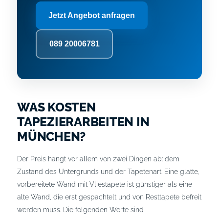
Jetzt Angebot anfragen
089 20006781
WAS KOSTEN
TAPEZIERARBEITEN IN
MÜNCHEN?
Der Preis hängt vor allem von zwei Dingen ab: dem
Zustand des Untergrunds und der Tapetenart. Eine glatte,
vorbereitete Wand mit Vliestapete ist günstiger als eine
alte Wand, die erst gespachtelt und von Resttapete befreit
werden muss. Die folgenden Werte sind