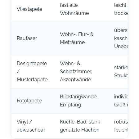
fast alle
leicht zu v
Vliestapete
Wohnräume
trocken ab
überstreic
Wohn-, Flur- &
Raufaser
kaschiert k
Mieträume
Unebenhei
Designtapete
Wohn- &
starke Opti
/
Schlafzimmer,
Strukturen
Mustertapete
Akzentwände
Blickfangwände,
individuell
Fototapete
Empfang
Großmotiv
Vinyl /
Küche, Bad, stark
robust un
abwaschbar
genutzte Flächen
feuchtigke